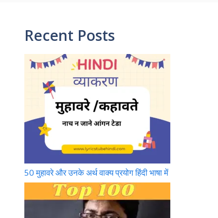
b
gr
e
T
o
a
st
u
Recent Posts
o
m
b
k
e
50 मुहावरे और उनके अर्थ वाक्य प्रयोग हिंदी भाषा में